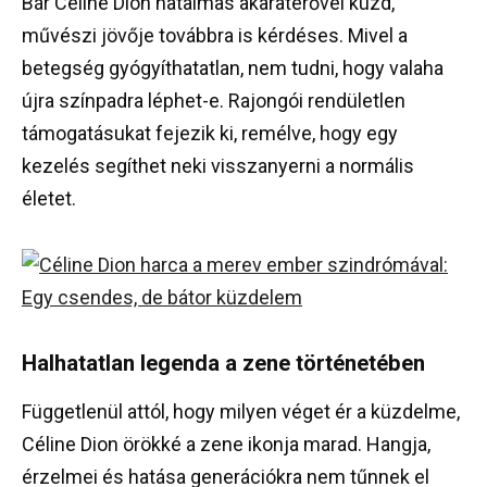
Bár Céline Dion hatalmas akaraterővel küzd,
művészi jövője továbbra is kérdéses. Mivel a
betegség gyógyíthatatlan, nem tudni, hogy valaha
újra színpadra léphet-e. Rajongói rendületlen
támogatásukat fejezik ki, remélve, hogy egy
kezelés segíthet neki visszanyerni a normális
életet.
Halhatatlan legenda a zene történetében
Függetlenül attól, hogy milyen véget ér a küzdelme,
Céline Dion örökké a zene ikonja marad. Hangja,
érzelmei és hatása generációkra nem tűnnek el