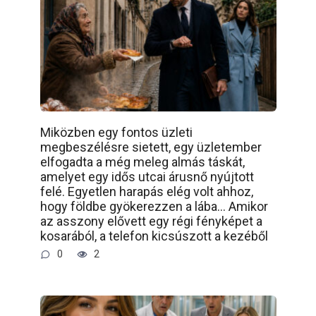
Miközben egy fontos üzleti
megbeszélésre sietett, egy üzletember
elfogadta a még meleg almás táskát,
amelyet egy idős utcai árusnő nyújtott
felé. Egyetlen harapás elég volt ahhoz,
hogy földbe gyökerezzen a lába… Amikor
az asszony elővett egy régi fényképet a
kosarából, a telefon kicsúszott a kezéből
0
2