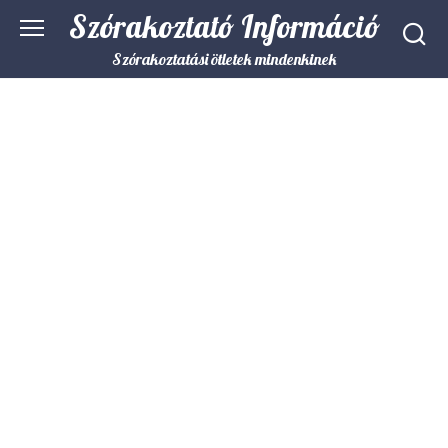
Skip
Szórakoztató Információ
to
content
Szórakoztatási ötletek mindenkinek