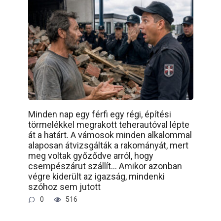
Minden nap egy férfi egy régi, építési
törmelékkel megrakott teherautóval lépte
át a határt. A vámosok minden alkalommal
alaposan átvizsgálták a rakományát, mert
meg voltak győződve arról, hogy
csempészárut szállít… Amikor azonban
végre kiderült az igazság, mindenki
szóhoz sem jutott
0
516