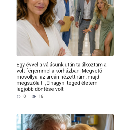
Egy évvel a válásunk után találkoztam a
volt férjemmel a kórházban. Megvető
mosollyal az arcán nézett rám, majd
megszólalt: „Elhagyni téged életem
legjobb döntése volt
0
16