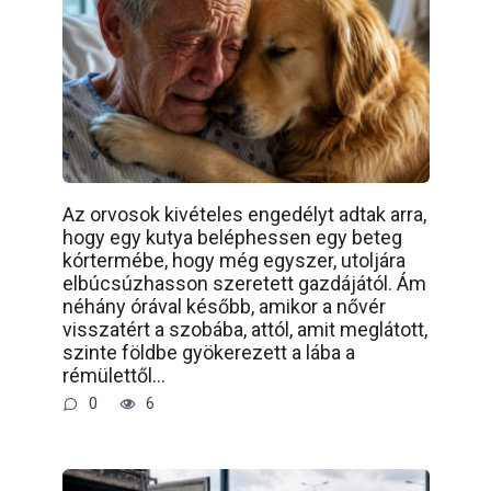
Az orvosok kivételes engedélyt adtak arra,
hogy egy kutya beléphessen egy beteg
kórtermébe, hogy még egyszer, utoljára
elbúcsúzhasson szeretett gazdájától. Ám
néhány órával később, amikor a nővér
visszatért a szobába, attól, amit meglátott,
szinte földbe gyökerezett a lába a
rémülettől…
0
6