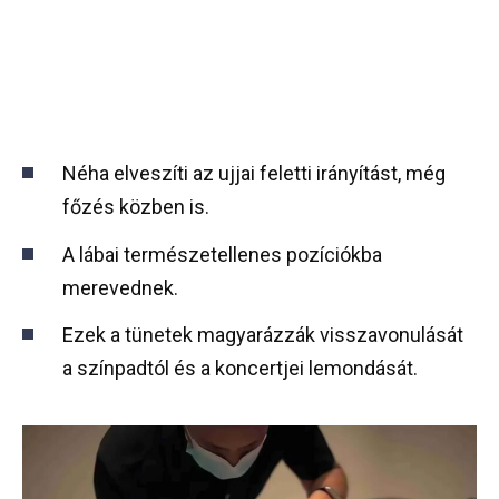
Néha elveszíti az ujjai feletti irányítást, még
főzés közben is.
A lábai természetellenes pozíciókba
merevednek.
Ezek a tünetek magyarázzák visszavonulását
a színpadtól és a koncertjei lemondását.