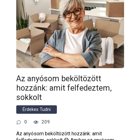
Az anyósom beköltözött
hozzánk: amit felfedeztem,
sokkolt
Érdekes Tudni
0
209
Az anyósom beköltözött hozzánk: amit