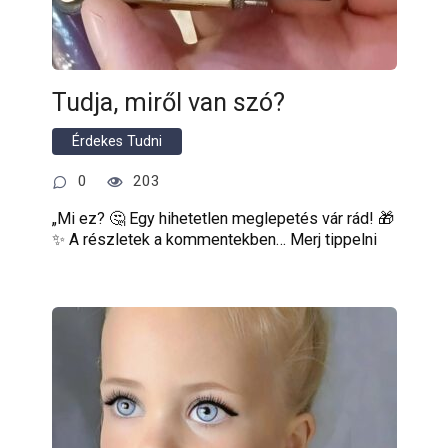
Tudja, miről van szó?
Érdekes Tudni
0
203
„Mi ez? 🤔 Egy hihetetlen meglepetés vár rád! 🎁
✨ A részletek a kommentekben… Merj tippelni