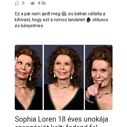
0
4.5k.
Ez a pár nem ijedt meg 😱, és bátran vállalta a
kihívást, hogy ezt a romos területet 🏚️ stílusos
és kényelmes
Sophia Loren 18 éves unokája