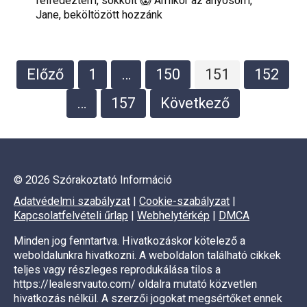
felfedeztem, sokkolt 😱 Amikor az anyósom,
Jane, beköltözött hozzánk
Bejegyzések
Előző
1
…
150
151
152
lapozása
…
157
Következő
© 2026 Szórakoztató Információ
Adatvédelmi szabályzat
|
Cookie-szabályzat
|
Kapcsolatfelvételi űrlap
|
Webhelytérkép
|
DMCA
Minden jog fenntartva. Hivatkozáskor kötelező a
weboldalunkra hivatkozni. A weboldalon található cikkek
teljes vagy részleges reprodukálása tilos a
https://lealesrvauto.com/ oldalra mutató közvetlen
hivatkozás nélkül. A szerzői jogokat megsértőket ennek