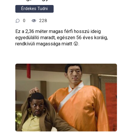
Érdekes Tudni
0
228
Ez a 2,36 méter magas férfi hosszú ideig
egyedülálló maradt, egészen 56 éves koráig,
rendkívüli magassága miatt 😲.