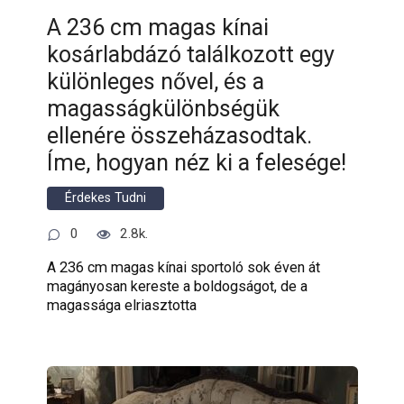
A 236 cm magas kínai
kosárlabdázó találkozott egy
különleges nővel, és a
magasságkülönbségük
ellenére összeházasodtak.
Íme, hogyan néz ki a felesége!
Érdekes Tudni
0
2.8k.
A 236 cm magas kínai sportoló sok éven át
magányosan kereste a boldogságot, de a
magassága elriasztotta