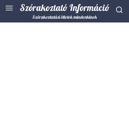
Skip
Szórakoztató Információ
to
content
Szórakoztatási ötletek mindenkinek