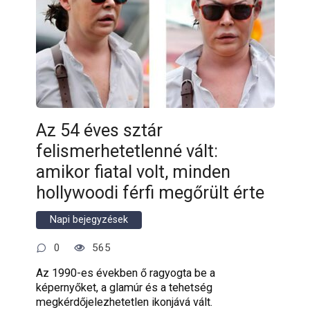
Az 54 éves sztár
felismerhetetlenné vált:
amikor fiatal volt, minden
hollywoodi férfi megőrült érte
Napi bejegyzések
0
565
Az 1990-es években ő ragyogta be a
képernyőket, a glamúr és a tehetség
megkérdőjelezhetetlen ikonjává vált.