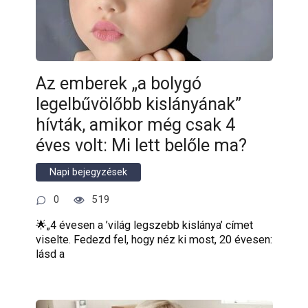
Az emberek „a bolygó
legelbűvölőbb kislányának”
hívták, amikor még csak 4
éves volt: Mi lett belőle ma?
Napi bejegyzések
0
519
🌟„4 évesen a ’világ legszebb kislánya’ címet
viselte. Fedezd fel, hogy néz ki most, 20 évesen:
lásd a