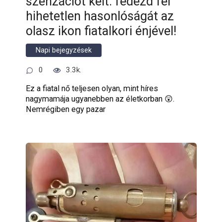
szenzációt kelt: fedezd fel
hihetetlen hasonlóságát az
olasz ikon fiatalkori énjével!
Napi bejegyzések
0
3.3k.
Ez a fiatal nő teljesen olyan, mint híres
nagymamája ugyanebben az életkorban 😲.
Nemrégiben egy pazar