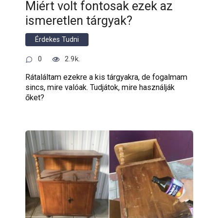
Miért volt fontosak ezek az
ismeretlen tárgyak?
Érdekes Tudni
0
2.9k.
Rátaláltam ezekre a kis tárgyakra, de fogalmam
sincs, mire valóak. Tudjátok, mire használják
őket?