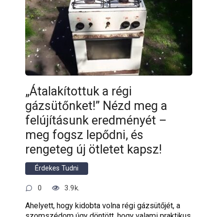
„Átalakítottuk a régi
gázsütőnket!” Nézd meg a
felújításunk eredményét –
meg fogsz lepődni, és
rengeteg új ötletet kapsz!
Érdekes Tudni
0
3.9k.
Ahelyett, hogy kidobta volna régi gázsütőjét, a
szomszédom úgy döntött, hogy valami praktikus