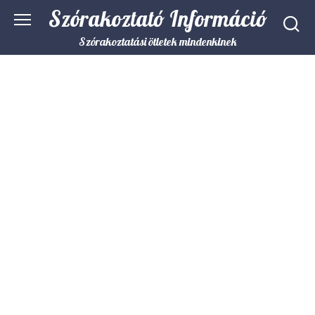
Skip
Szórakoztató Információ
to
content
Szórakoztatási ötletek mindenkinek