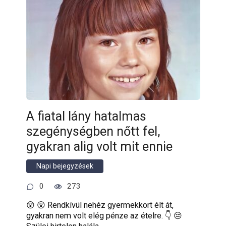
A fiatal lány hatalmas
szegénységben nőtt fel,
gyakran alig volt mit ennie
Napi bejegyzések
0
273
😲 😲 Rendkívül nehéz gyermekkort élt át,
gyakran nem volt elég pénze az ételre. 👇 😔