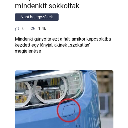
mindenkit sokkoltak
Napi bejegyzések
0
1.4k.
Mindenki gúnyolta ezt a fiút, amikor kapcsolatba
kezdett egy lányjal, akinek „szokatlan”
megjelenése