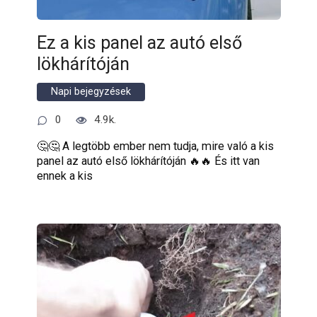
Ez a kis panel az autó első
lökhárítóján
Napi bejegyzések
0
4.9k.
🤔🤔 A legtöbb ember nem tudja, mire való a kis
panel az autó első lökhárítóján 🔥🔥 És itt van
ennek a kis