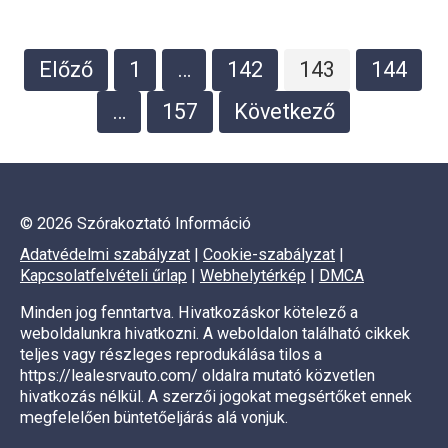
Bejegyzések
Előző
1
…
142
143
144
lapozása
…
157
Következő
© 2026 Szórakoztató Információ
Adatvédelmi szabályzat
|
Cookie-szabályzat
|
Kapcsolatfelvételi űrlap
|
Webhelytérkép
|
DMCA
Minden jog fenntartva. Hivatkozáskor kötelező a
weboldalunkra hivatkozni. A weboldalon található cikkek
teljes vagy részleges reprodukálása tilos a
https://lealesrvauto.com/ oldalra mutató közvetlen
hivatkozás nélkül. A szerzői jogokat megsértőket ennek
megfelelően büntetőeljárás alá vonjuk.