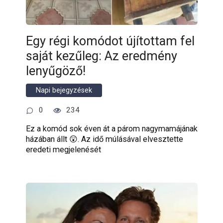
Egy régi komódot újítottam fel
saját kezűleg: Az eredmény
lenyűgöző!
Napi bejegyzések
0
234
Ez a komód sok éven át a párom nagymamájának
házában állt 😲. Az idő múlásával elvesztette
eredeti megjelenését