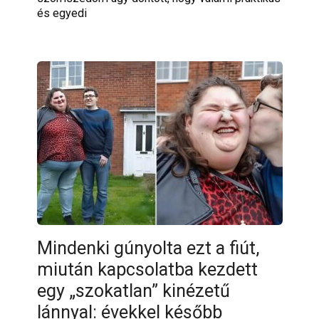
és egyedi
Mindenki gúnyolta ezt a fiút,
miután kapcsolatba kezdett
egy „szokatlan” kinézetű
lánnyal: évekkel később