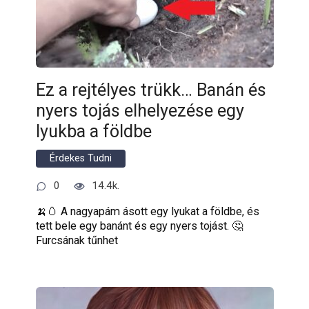
Ez a rejtélyes trükk… Banán és
nyers tojás elhelyezése egy
lyukba a földbe
Érdekes Tudni
0
14.4k.
🍌🥚 A nagyapám ásott egy lyukat a földbe, és
tett bele egy banánt és egy nyers tojást. 🤔
Furcsának tűnhet