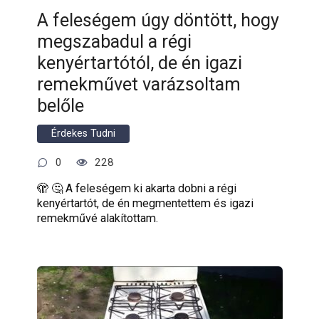
A feleségem úgy döntött, hogy
megszabadul a régi
kenyértartótól, de én igazi
remekművet varázsoltam
belőle
Érdekes Tudni
0
228
🫣 🤔 A feleségem ki akarta dobni a régi
kenyértartót, de én megmentettem és igazi
remekművé alakítottam.