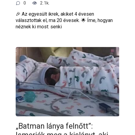
0
2.1k.
🎉 Az egyesült ikrek, akiket 4 évesen
választottak el, ma 20 évesek. 🌟 Íme, hogyan
néznek ki most: senki
„Batman lánya felnőtt”: