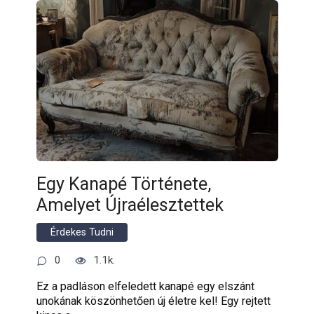
Egy Kanapé Története,
Amelyet Újraélesztettek
Érdekes Tudni
0
1.1k.
Ez a padláson elfeledett kanapé egy elszánt
unokának köszönhetően új életre kel! Egy rejtett