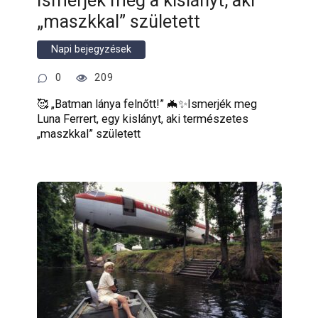
Ismerjék meg a kislányt, aki
„maszkkal” született
Napi bejegyzések
0
209
🥰 „Batman lánya felnőtt!” 🦇✨Ismerjék meg
Luna Ferrert, egy kislányt, aki természetes
„maszkkal” született