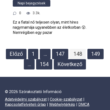
Napi bejegyzések
0
3.3k.
Ez a fiatal nő teljesen olyan, mint híres
nagymamája ugyanebben az életkorban 😲.
Nemrégiben egy pazar
Bejegyzések
Előző
1
…
147
148
149
lapozása
…
154
Következő
© 2026 Szórakoztató Információ
Adatvédelmi szabályzat
|
Cookie-szabályzat
|
Kapcsolatfelvételi űrlap
|
Webhelytérkép
|
DMCA