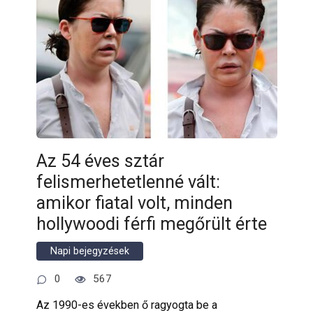
Az 54 éves sztár
felismerhetetlenné vált:
amikor fiatal volt, minden
hollywoodi férfi megőrült érte
Napi bejegyzések
0
567
Az 1990-es években ő ragyogta be a