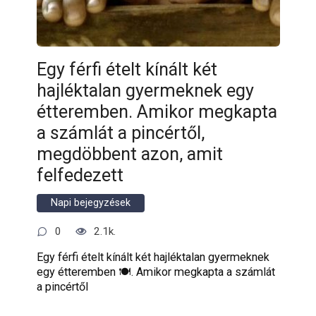
Egy férfi ételt kínált két
hajléktalan gyermeknek egy
étteremben. Amikor megkapta
a számlát a pincértől,
megdöbbent azon, amit
felfedezett
Napi bejegyzések
0
2.1k.
Egy férfi ételt kínált két hajléktalan gyermeknek
egy étteremben 🍽️. Amikor megkapta a számlát
a pincértől