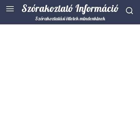
Skip
Szórakoztató Információ
to
content
Szórakoztatási ötletek mindenkinek