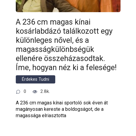
A 236 cm magas kínai
kosárlabdázó találkozott egy
különleges nővel, és a
magasságkülönbségük
ellenére összeházasodtak.
Íme, hogyan néz ki a felesége!
Érdekes Tudni
0
2.8k.
A 236 cm magas kínai sportoló sok éven át
magányosan kereste a boldogságot, de a
magassága elriasztotta