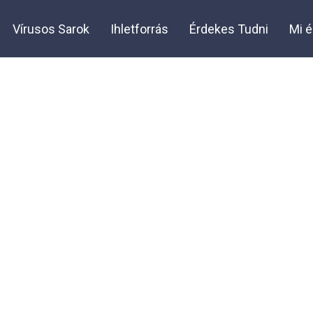
Vírusos Sarok
Ihletforrás
Érdekes Tudni
Mi é