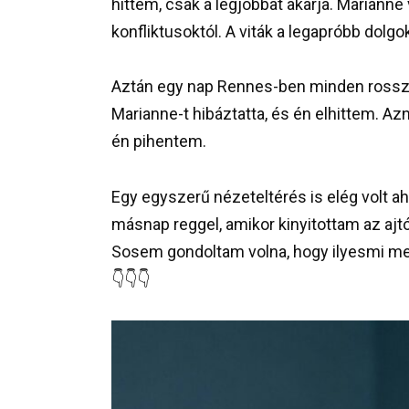
hittem, csak a legjobbat akarja. Marianne 
konfliktusoktól. A viták a legapróbb dolgok
Aztán egy nap Rennes-ben minden rossza
Marianne-t hibáztatta, és én elhittem. Az
én pihentem.
Egy egyszerű nézeteltérés is elég volt a
másnap reggel, amikor kinyitottam az ajt
Sosem gondoltam volna, hogy ilyesmi me
👇👇👇