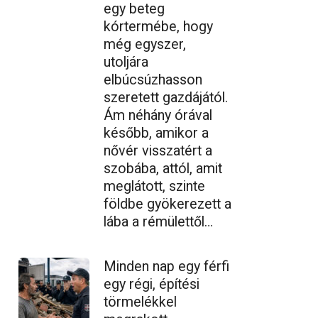
egy beteg
kórtermébe, hogy
még egyszer,
utoljára
elbúcsúzhasson
szeretett gazdájától.
Ám néhány órával
később, amikor a
nővér visszatért a
szobába, attól, amit
meglátott, szinte
földbe gyökerezett a
lába a rémülettől…
Minden nap egy férfi
egy régi, építési
törmelékkel