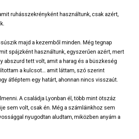
mit ruhásszekrényként használtunk, csak azért,
k.
icsúszik majd a kezemből minden. Még tegnap
mit spájzként használtunk, egyszerűen azért, mert
abszurd tett volt, amit a harag és a büszkeség
ítottam a kulcsot… amit láttam, szó szerint
y átléptem egy határt, ahonnan nincs visszaút.
enni. A családja Lyonban él, több mint ötszáz
kije sem volt, csak én. Még a számláinkhoz sem
onyossággal nyugodtan aludtam, miközben anyám a