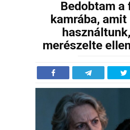
Bedobtam a f
kamrába, amit
használtunk,
merészelte ell