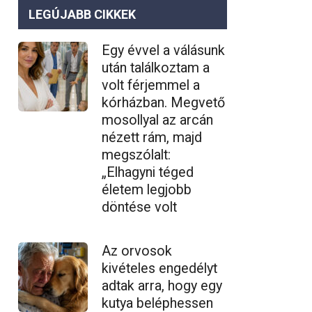
LEGÚJABB CIKKEK
Egy évvel a válásunk
után találkoztam a
volt férjemmel a
kórházban. Megvető
mosollyal az arcán
nézett rám, majd
megszólalt:
„Elhagyni téged
életem legjobb
döntése volt
Az orvosok
kivételes engedélyt
adtak arra, hogy egy
kutya beléphessen