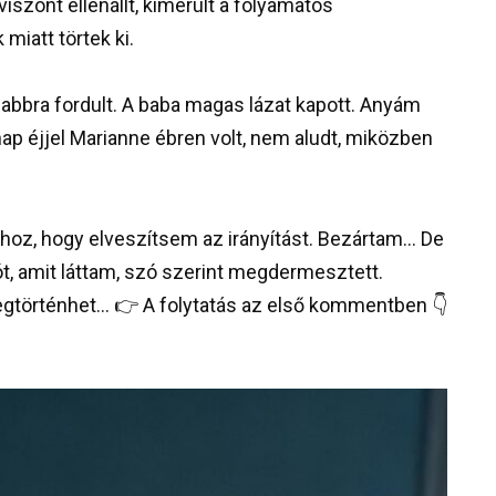
viszont ellenállt, kimerült a folyamatos
 miatt törtek ki.
bbra fordult. A baba magas lázat kapott. Anyám
nap éjjel Marianne ébren volt, nem aludt, miközben
hhoz, hogy elveszítsem az irányítást. Bezártam… De
ót, amit láttam, szó szerint megdermesztett.
gtörténhet… 👉 A folytatás az első kommentben 👇