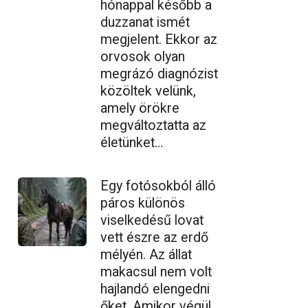
hónappal később a
duzzanat ismét
megjelent. Ekkor az
orvosok olyan
megrázó diagnózist
közöltek velünk,
amely örökre
megváltoztatta az
életünket…
Egy fotósokból álló
páros különös
viselkedésű lovat
vett észre az erdő
mélyén. Az állat
makacsul nem volt
hajlandó elengedni
őket. Amikor végül