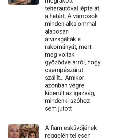
megrakott
teherautóval lépte át
a határt. A vámosok
minden alkalommal
alaposan
átvizsgálták a
rakományát, mert
meg voltak
győződve arról, hogy
csempészárut
szállít… Amikor
azonban végre
kiderült az igazság,
mindenki szóhoz
sem jutott
A fiam esküvőjének
reggelén teljesen