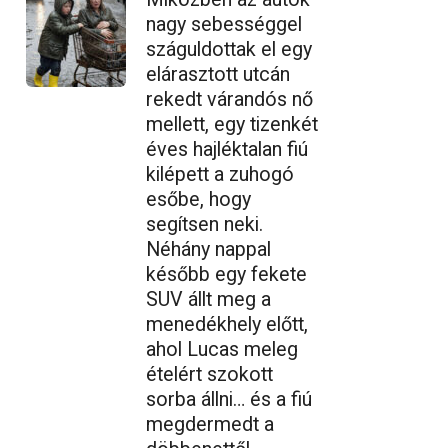
nagy sebességgel
száguldottak el egy
elárasztott utcán
rekedt várandós nő
mellett, egy tizenkét
éves hajléktalan fiú
kilépett a zuhogó
esőbe, hogy
segítsen neki.
Néhány nappal
később egy fekete
SUV állt meg a
menedékhely előtt,
ahol Lucas meleg
ételért szokott
sorba állni… és a fiú
megdermedt a