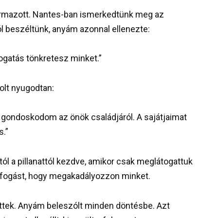
ármazott. Nantes-ban ismerkedtünk meg az
l beszéltünk, anyám azonnal ellenezte:
ogatás tönkretesz minket.”
lt nyugodtan:
gondoskodom az önök családjáról. A sajátjaimat
s.”
l a pillanattól kezdve, amikor csak meglátogattuk
 kifogást, hogy megakadályozzon minket.
őttek. Anyám beleszólt minden döntésbe. Azt