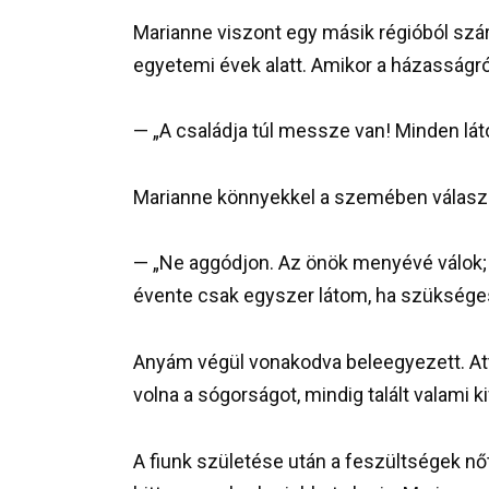
Marianne viszont egy másik régióból sz
egyetemi évek alatt. Amikor a házasságró
— „A családja túl messze van! Minden lát
Marianne könnyekkel a szemében válaszo
— „Ne aggódjon. Az önök menyévé válok; 
évente csak egyszer látom, ha szüksége
Anyám végül vonakodva beleegyezett. Attó
volna a sógorságot, mindig talált valami
A fiunk születése után a feszültségek n