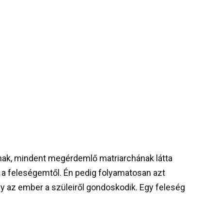
nak, mindent megérdemlő matriarchának látta
a feleségemtől. Én pedig folyamatosan azt
az ember a szüleiről gondoskodik. Egy feleség