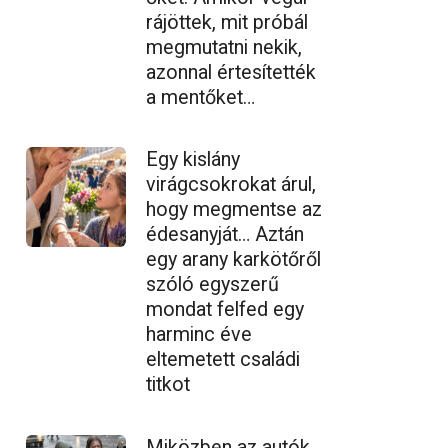
rájöttek, mit próbál
megmutatni nekik,
azonnal értesítették
a mentőket…
Egy kislány
virágcsokrokat árul,
hogy megmentse az
édesanyját… Aztán
egy arany karkötőről
szóló egyszerű
mondat felfed egy
harminc éve
eltemetett családi
titkot
Miközben az autók