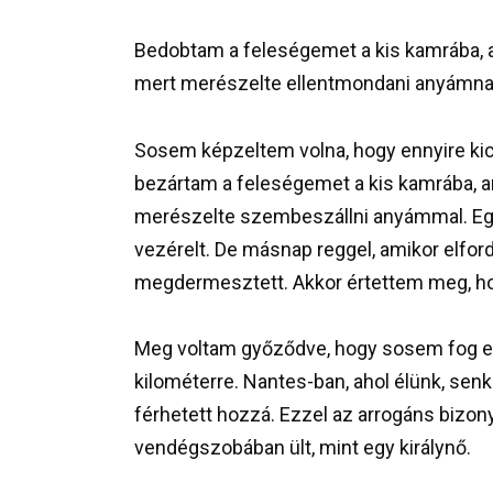
Bedobtam a feleségemet a kis kamrába, a
mert merészelte ellentmondani anyámna
Sosem képzeltem volna, hogy ennyire k
bezártam a feleségemet a kis kamrába, a
merészelte szembeszállni anyámmal. Egy 
vezérelt. De másnap reggel, amikor elford
megdermesztett. Akkor értettem meg, hog
Meg voltam győződve, hogy sosem fog elm
kilométerre. Nantes-ban, ahol élünk, sen
férhetett hozzá. Ezzel az arrogáns biz
vendégszobában ült, mint egy királynő.