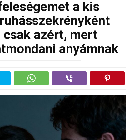
eleségemet a kis
 ruhásszekrényként
 csak azért, mert
entmondani anyámnak