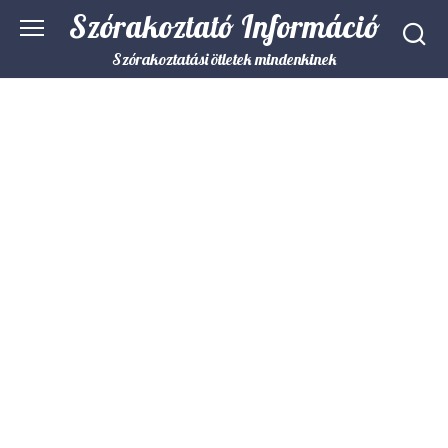
Skip
Szórakoztató Információ
to
content
Szórakoztatási ötletek mindenkinek