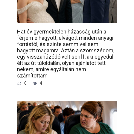
Hat év gyermektelen házasság után a
férjem elhagyott, elvágott minden anyagi
forrástól, és szinte semmivel sem
hagyott magamra. Aztán a szomszédom,
egy visszahúzódó volt seriff, aki egyedül
élt az út túloldalán, olyan ajánlatot tett
nekem, amire egyáltalán nem
számítottam
0
4