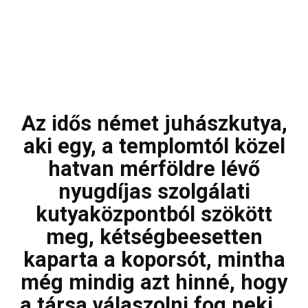
Az idős német juhászkutya,
aki egy, a templomtól közel
hatvan mérföldre lévő
nyugdíjas szolgálati
kutyaközpontból szökött
meg, kétségbeesetten
kaparta a koporsót, mintha
még mindig azt hinné, hogy
a társa válaszolni fog neki…