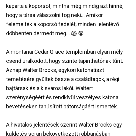
kaparta a koporsót, mintha még mindig azt hinné,
hogy a társa válaszolni fog neki… Amikor
felemelték a koporsó fedelét, minden jelenlévő
döbbenten dermedt meg… 😱 😨
A montanai Cedar Grace templomban olyan mély
csend uralkodott, hogy szinte tapinthatónak tűnt.
Aznap Walter Brooks, egykori katonatiszt
temetésére gyűltek össze a családtagok, a régi
bajtársak és a kisváros lakói. Waltert
szerénységéért és rendkívül veszélyes katonai
bevetéseken tanúsított bátorságáért ismerték.
A hivatalos jelentések szerint Walter Brooks egy
küldetés során bekövetkezett robbanásban