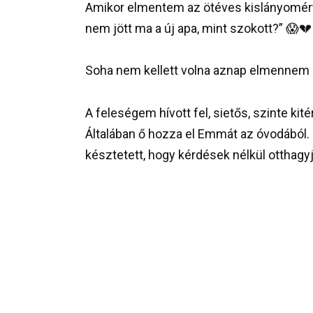
Amikor elmentem az ötéves kislányomért 
nem jött ma a új apa, mint szokott?” 😱💔
Soha nem kellett volna aznap elmennem 
A feleségem hívott fel, sietős, szinte k
Általában ő hozza el Emmát az óvodából.
késztetett, hogy kérdések nélkül otthagyj