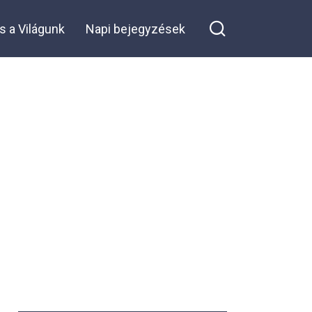
kamerákat szereltem fel
ott
s a Világunk
Napi bejegyzések