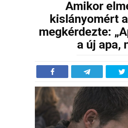
Amikor elm
kislányomért a
megkérdezte: „Ap
a új apa,