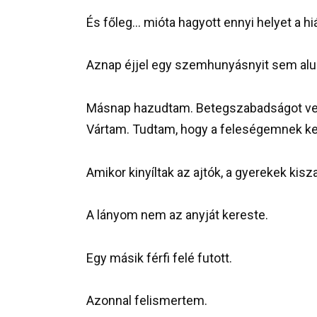
És főleg… mióta hagyott ennyi helyet a 
Aznap éjjel egy szemhunyásnyit sem al
Másnap hazudtam. Betegszabadságot vette
Vártam. Tudtam, hogy a feleségemnek kel
Amikor kinyíltak az ajtók, a gyerekek kisz
A lányom nem az anyját kereste.
Egy másik férfi felé futott.
Azonnal felismertem.