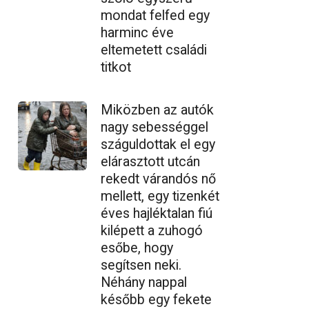
mondat felfed egy
harminc éve
eltemetett családi
titkot
Miközben az autók
nagy sebességgel
száguldottak el egy
elárasztott utcán
rekedt várandós nő
mellett, egy tizenkét
éves hajléktalan fiú
kilépett a zuhogó
esőbe, hogy
segítsen neki.
Néhány nappal
később egy fekete