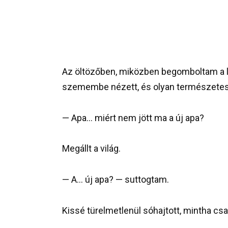
Az öltözőben, miközben begomboltam a l
szemembe nézett, és olyan természetese
— Apa… miért nem jött ma a új apa?
Megállt a világ.
— A… új apa? — suttogtam.
Kissé türelmetlenül sóhajtott, mintha csa