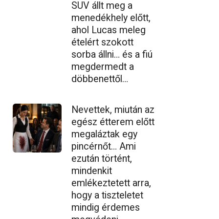
SUV állt meg a
menedékhely előtt,
ahol Lucas meleg
ételért szokott
sorba állni… és a fiú
megdermedt a
döbbenettől…
Nevettek, miután az
egész étterem előtt
megaláztak egy
pincérnőt… Ami
ezután történt,
mindenkit
emlékeztetett arra,
hogy a tiszteletet
mindig érdemes