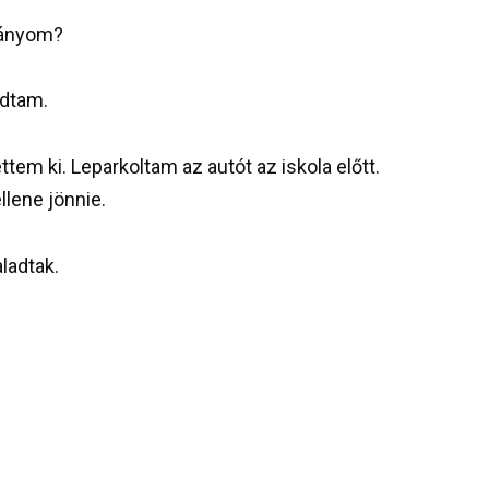
hiányom?
udtam.
m ki. Leparkoltam az autót az iskola előtt.
lene jönnie.
aladtak.