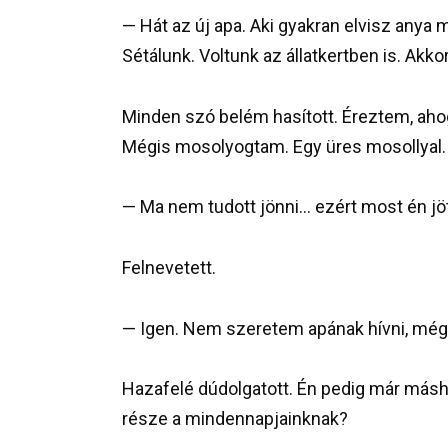
— Hát az új apa. Aki gyakran elvisz anya
Sétálunk. Voltunk az állatkertben is. Akko
Minden szó belém hasított. Éreztem, aho
Mégis mosolyogtam. Egy üres mosollyal.
— Ma nem tudott jönni… ezért most én jö
Felnevetett.
— Igen. Nem szeretem apának hívni, még h
Hazafelé dúdolgatott. Én pedig már máshol
része a mindennapjainknak?