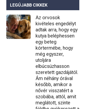
LEGÚJABB CIKKEK
Az orvosok
kivételes engedélyt
adtak arra, hogy egy
kutya beléphessen
egy beteg
kórtermébe, hogy
még egyszer,
utoljára
elbúcsúzhasson
szeretett gazdájától.
Ám néhány órával
később, amikor a
nővér visszatért a
szobába, attól, amit
meglátott, szinte
földbe gyökerezett a