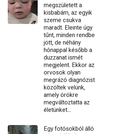
megszületett a
kisbabám, az egyik
szeme csukva
maradt. Eleinte úgy
tűnt, minden rendbe
jött, de néhány
hónappal később a
duzzanat ismét
megjelent. Ekkor az
orvosok olyan
megrázó diagnózist
közöltek velünk,
amely örökre
megváltoztatta az
életünket…
Egy fotósokból álló