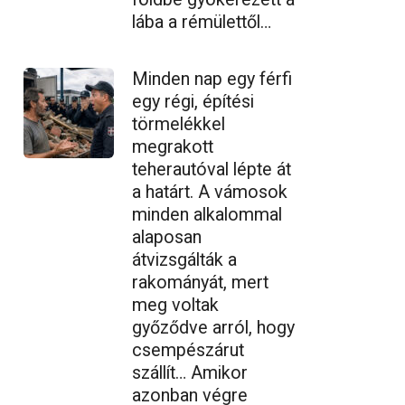
lába a rémülettől…
Minden nap egy férfi
egy régi, építési
törmelékkel
megrakott
teherautóval lépte át
a határt. A vámosok
minden alkalommal
alaposan
átvizsgálták a
rakományát, mert
meg voltak
győződve arról, hogy
csempészárut
szállít… Amikor
azonban végre