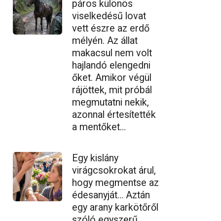
páros különös
viselkedésű lovat
vett észre az erdő
mélyén. Az állat
makacsul nem volt
hajlandó elengedni
őket. Amikor végül
rájöttek, mit próbál
megmutatni nekik,
azonnal értesítették
a mentőket…
Egy kislány
virágcsokrokat árul,
hogy megmentse az
édesanyját… Aztán
egy arany karkötőről
szóló egyszerű