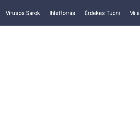
Vírusos Sarok
Ihletforrás
Érdekes Tudni
Mi é