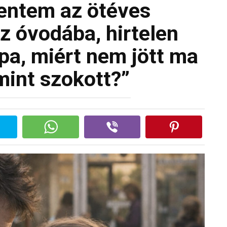
entem az ötéves
z óvodába, hirtelen
a, miért nem jött ma
 mint szokott?”