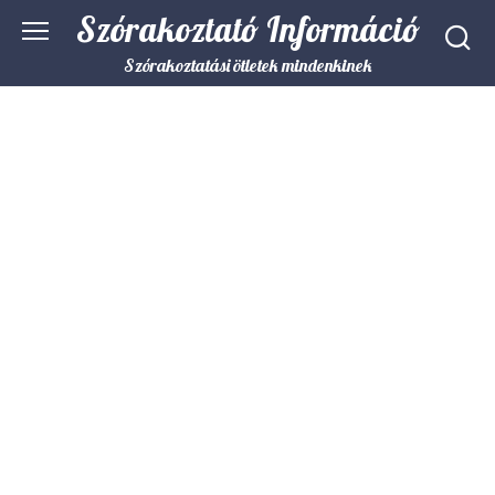
Skip
Szórakoztató Információ
to
content
Szórakoztatási ötletek mindenkinek