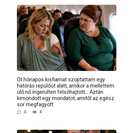
Öt hónapos kisfiamat szoptattam egy
hatórás repülőút alatt, amikor a mellettem
ülő nő ingerülten felsóhajtott… Aztán
kimondott egy mondatot, amitől az egész
sor megfagyott
0
4