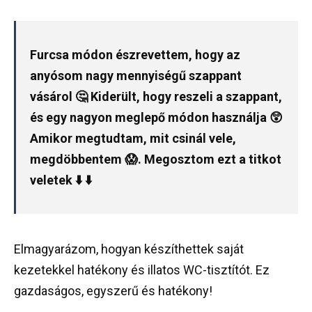
Furcsa módon észrevettem, hogy az
anyósom nagy mennyiségű szappant
vásárol 🤔 Kiderült, hogy reszeli a szappant,
és egy nagyon meglepő módon használja 😲
Amikor megtudtam, mit csinál vele,
megdöbbentem 😱. Megosztom ezt a titkot
veletek ⬇️ ⬇️
Elmagyarázom, hogyan készíthettek saját
kezetekkel hatékony és illatos WC-tisztítót. Ez
gazdaságos, egyszerű és hatékony!