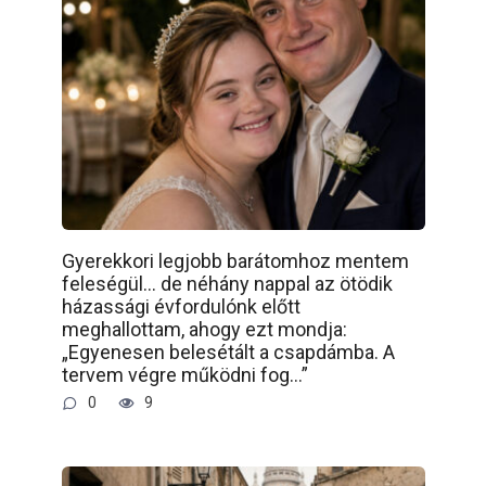
Gyerekkori legjobb barátomhoz mentem
feleségül… de néhány nappal az ötödik
házassági évfordulónk előtt
meghallottam, ahogy ezt mondja:
„Egyenesen belesétált a csapdámba. A
tervem végre működni fog…”
0
9