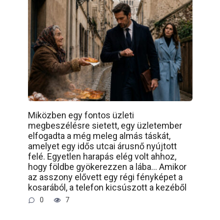
Miközben egy fontos üzleti
megbeszélésre sietett, egy üzletember
elfogadta a még meleg almás táskát,
amelyet egy idős utcai árusnő nyújtott
felé. Egyetlen harapás elég volt ahhoz,
hogy földbe gyökerezzen a lába… Amikor
az asszony elővett egy régi fényképet a
kosarából, a telefon kicsúszott a kezéből
0
7