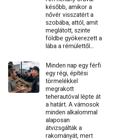
később, amikor a
nővér visszatért a
szobába, attól, amit
meglátott, szinte
földbe gyökerezett a
lába a rémülettől…
Minden nap egy férfi
egy régi, építési
törmelékkel
megrakott
teherautóval lépte át
a határt. A vámosok
minden alkalommal
alaposan
átvizsgálták a
rakományát, mert