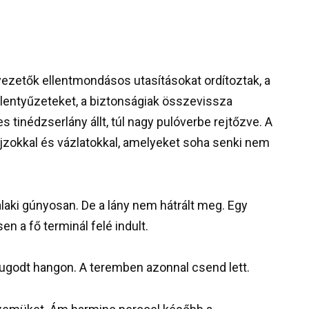
 vezetők ellentmondásos utasításokat ordítoztak, a
lentyűzeteket, a biztonságiak összevissza
tinédzserlány állt, túl nagy pulóverbe rejtőzve. A
rajzokkal és vázlatokkal, amelyeket soha senki nem
alaki gúnyosan. De a lány nem hátrált meg. Egy
n a fő terminál felé indult.
ugodt hangon. A teremben azonnal csend lett.