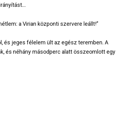
irányítást…
lem: a Virian központi szervere leállt!”
, és jeges félelem ült az egész teremben. A
tak, és néhány másodperc alatt összeomlott egy