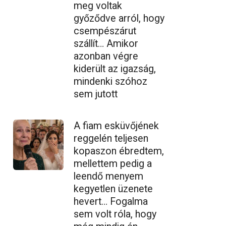
meg voltak
győződve arról, hogy
csempészárut
szállít… Amikor
azonban végre
kiderült az igazság,
mindenki szóhoz
sem jutott
A fiam esküvőjének
reggelén teljesen
kopaszon ébredtem,
mellettem pedig a
leendő menyem
kegyetlen üzenete
hevert… Fogalma
sem volt róla, hogy