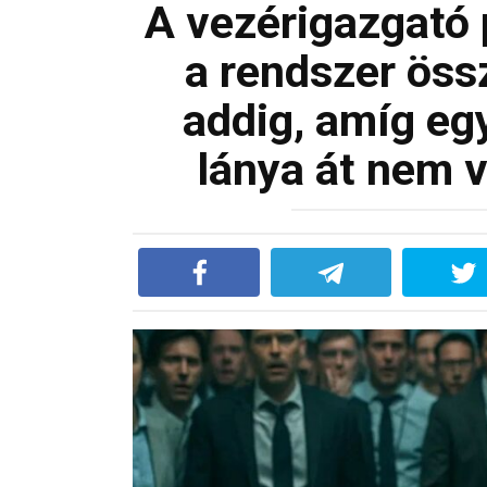
A vezérigazgató 
a rendszer öss
addig, amíg eg
lánya át nem v