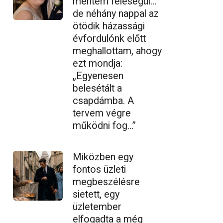
mentem feleségül…
de néhány nappal az
ötödik házassági
évfordulónk előtt
meghallottam, ahogy
ezt mondja:
„Egyenesen
belesétált a
csapdámba. A
tervem végre
működni fog…”
Miközben egy
fontos üzleti
megbeszélésre
sietett, egy
üzletember
elfogadta a még