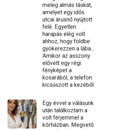
meleg almás táskát,
amelyet egy idős
utcai árusnő nyújtott
felé. Egyetlen
harapás elég volt
ahhoz, hogy földbe
gyökerezzen a lába…
Amikor az asszony
elővett egy régi
fényképet a
kosarából, a telefon
kicsúszott a kezéből
Egy évvel a válásunk
után találkoztam a
volt férjemmel a
kórházban. Megvető