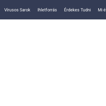
Vírusos Sarok
Ihletforrás
Érdekes Tudni
Mi é