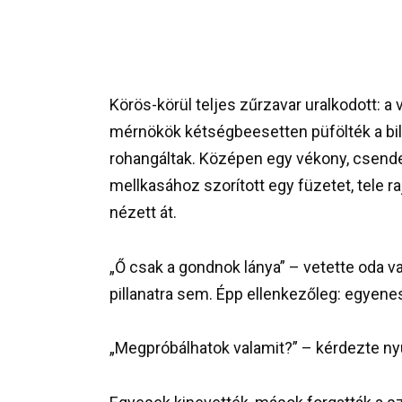
Körös-körül teljes zűrzavar uralkodott: a
mérnökök kétségbeesetten püfölték a bil
rohangáltak. Középen egy vékony, csendes 
mellkasához szorított egy füzetet, tele 
nézett át.
„Ő csak a gondnok lánya” – vetette oda v
pillanatra sem. Épp ellenkezőleg: egyenese
„Megpróbálhatok valamit?” – kérdezte ny