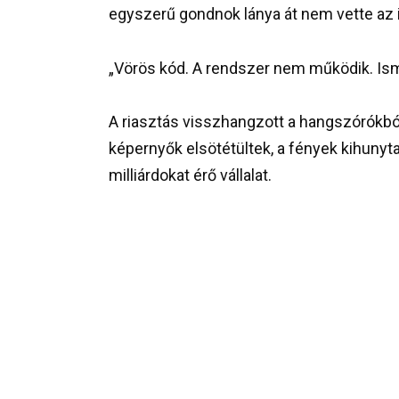
egyszerű gondnok lánya át nem vette az 
„Vörös kód. A rendszer nem működik. Ismét
A riasztás visszhangzott a hangszórókból
képernyők elsötétültek, a fények kihuny
milliárdokat érő vállalat.