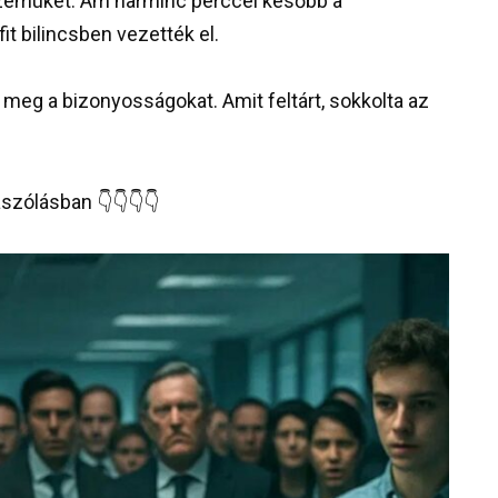
szemüket. Ám harminc perccel később a
it bilincsben vezették el.
e meg a bizonyosságokat. Amit feltárt, sokkolta az
ászólásban 👇👇👇👇