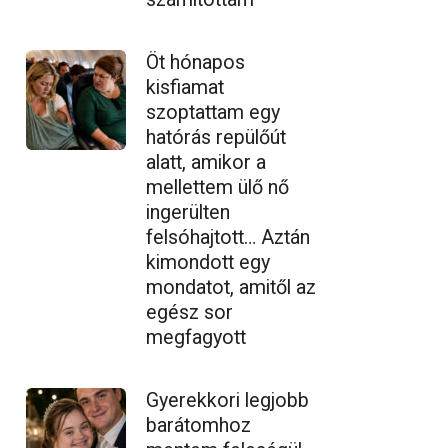
Öt hónapos
kisfiamat
szoptattam egy
hatórás repülőút
alatt, amikor a
mellettem ülő nő
ingerülten
felsóhajtott… Aztán
kimondott egy
mondatot, amitől az
egész sor
megfagyott
Gyerekkori legjobb
barátomhoz