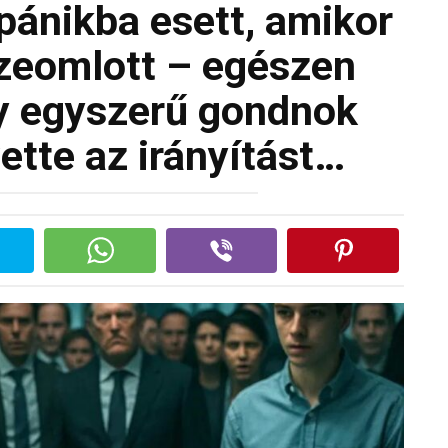
pánikba esett, amikor
zeomlott – egészen
y egyszerű gondnok
ette az irányítást…