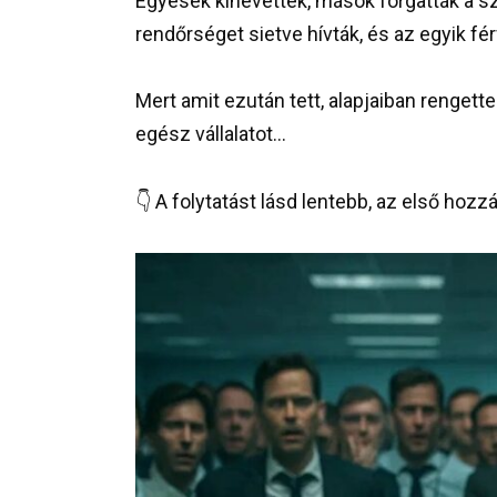
Egyesek kinevették, mások forgatták a 
rendőrséget sietve hívták, és az egyik férf
Mert amit ezután tett, alapjaiban rengett
egész vállalatot…
👇 A folytatást lásd lentebb, az első hozz