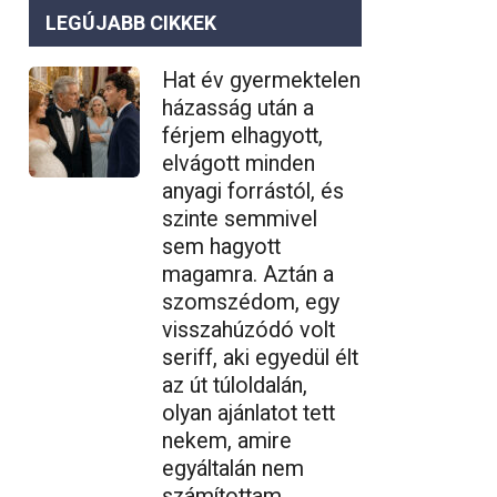
LEGÚJABB CIKKEK
Hat év gyermektelen
házasság után a
férjem elhagyott,
elvágott minden
anyagi forrástól, és
szinte semmivel
sem hagyott
magamra. Aztán a
szomszédom, egy
visszahúzódó volt
seriff, aki egyedül élt
az út túloldalán,
olyan ajánlatot tett
nekem, amire
egyáltalán nem
számítottam