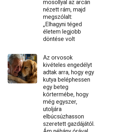
mosollyal az arcán
nézett rám, majd
megszólalt:
„Elhagyni téged
életem legjobb
döntése volt
Az orvosok
kivételes engedélyt
adtak arra, hogy egy
kutya beléphessen
egy beteg
kórtermébe, hogy
még egyszer,
utoljára
elbúcsúzhasson
szeretett gazdájától.
Ám néhány órával