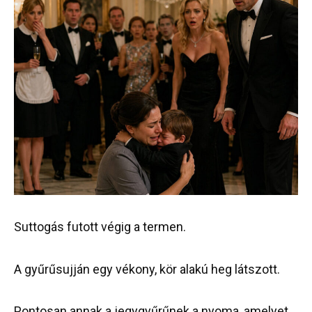
Suttogás futott végig a termen.
A gyűrűsujján egy vékony, kör alakú heg látszott.
Pontosan annak a jegygyűrűnek a nyoma, amelyet