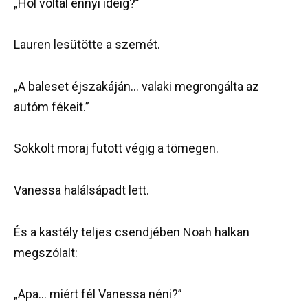
„Hol voltál ennyi ideig?”
Lauren lesütötte a szemét.
„A baleset éjszakáján… valaki megrongálta az
autóm fékeit.”
Sokkolt moraj futott végig a tömegen.
Vanessa halálsápadt lett.
És a kastély teljes csendjében Noah halkan
megszólalt:
„Apa… miért fél Vanessa néni?”