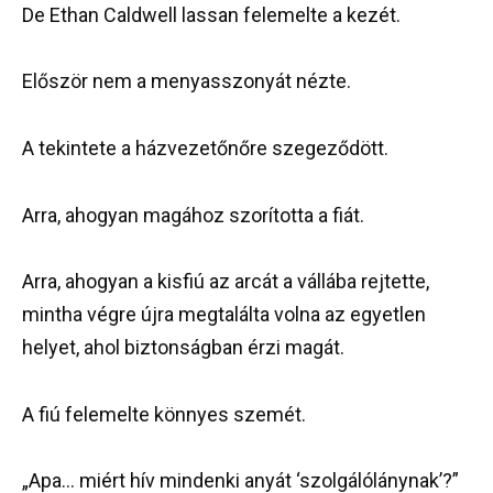
De Ethan Caldwell lassan felemelte a kezét.
Először nem a menyasszonyát nézte.
A tekintete a házvezetőnőre szegeződött.
Arra, ahogyan magához szorította a fiát.
Arra, ahogyan a kisfiú az arcát a vállába rejtette,
mintha végre újra megtalálta volna az egyetlen
helyet, ahol biztonságban érzi magát.
A fiú felemelte könnyes szemét.
„Apa… miért hív mindenki anyát ‘szolgálólánynak’?”