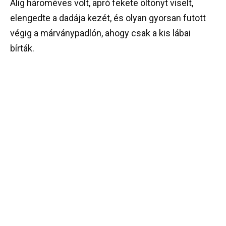
Alig hároméves volt, apró fekete öltönyt viselt,
elengedte a dadája kezét, és olyan gyorsan futott
végig a márványpadlón, ahogy csak a kis lábai
bírták.