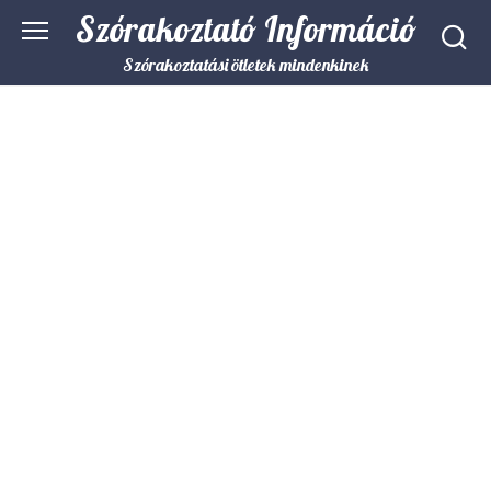
Skip
Szórakoztató Információ
to
content
Szórakoztatási ötletek mindenkinek