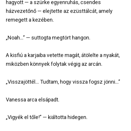
hagyott — a szürke egyenruhás, csendes
házvezetőnő — elejtette az ezüsttálcát, amely
remegett a kezében.
„Noah…” — suttogta megtört hangon.
A kisfiú a karjaiba vetette magát, átölelte a nyakát,
miközben könnyek folytak végig az arcán.
„Visszajöttél… Tudtam, hogy vissza fogsz jönni…”
Vanessa arca elsápadt.
„Vigyék el tőle!” — kiáltotta hidegen.