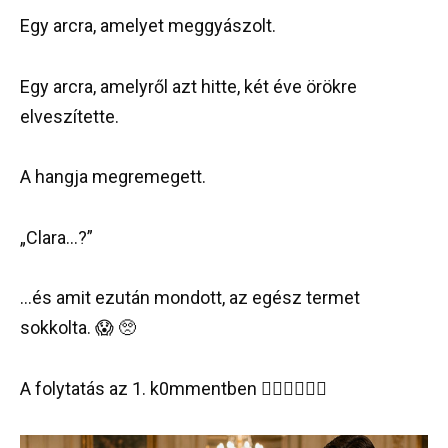
Egy arcra, amelyet meggyászolt.
Egy arcra, amelyről azt hitte, két éve örökre
elveszítette.
A hangja megremegett.
„Clara…?”
…és amit ezután mondott, az egész termet
sokkolta. 😱 🥺
A folytatás az 1. k0mmentben 👇🏻👇🏻👇🏻