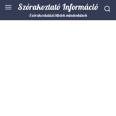
Skip
Szórakoztató Információ
to
content
Szórakoztatási ötletek mindenkinek