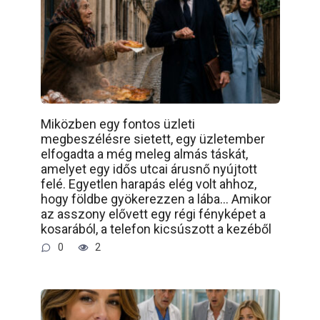
Miközben egy fontos üzleti
megbeszélésre sietett, egy üzletember
elfogadta a még meleg almás táskát,
amelyet egy idős utcai árusnő nyújtott
felé. Egyetlen harapás elég volt ahhoz,
hogy földbe gyökerezzen a lába… Amikor
az asszony elővett egy régi fényképet a
kosarából, a telefon kicsúszott a kezéből
0
2