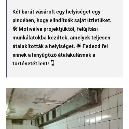
Két barát vásárolt egy helyiséget egy
pincében, hogy elindítsák saját üzletüket.
🛠️ Motiválva projektjüktől, felújítási
munkálatokba kezdtek, amelyek teljesen
átalakították a helyiséget. 🌟 Fedezd fel
ennek a lenyűgöző átalakulásnak a
történetét lent! 👇