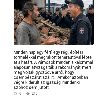
Minden nap egy férfi egy régi, építési
törmelékkel megrakott teherautóval lépte
át a határt. A vámosok minden alkalommal
alaposan átvizsgálták a rakományát, mert
meg voltak győződve arról, hogy
csempészárut szállít… Amikor azonban
végre kiderült az igazság, mindenki
szóhoz sem jutott
0
216