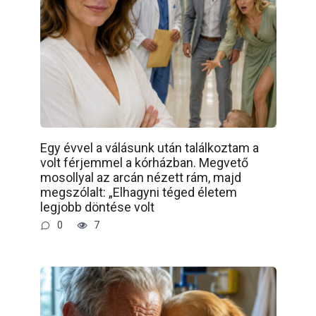
Egy évvel a válásunk után találkoztam a
volt férjemmel a kórházban. Megvető
mosollyal az arcán nézett rám, majd
megszólalt: „Elhagyni téged életem
legjobb döntése volt
0
7