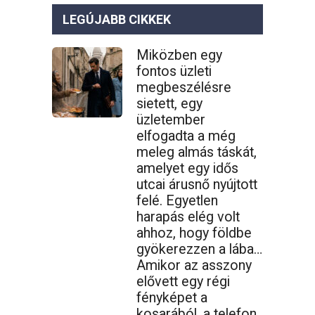
LEGÚJABB CIKKEK
Miközben egy
fontos üzleti
megbeszélésre
sietett, egy
üzletember
elfogadta a még
meleg almás táskát,
amelyet egy idős
utcai árusnő nyújtott
felé. Egyetlen
harapás elég volt
ahhoz, hogy földbe
gyökerezzen a lába…
Amikor az asszony
elővett egy régi
fényképet a
kosarából, a telefon