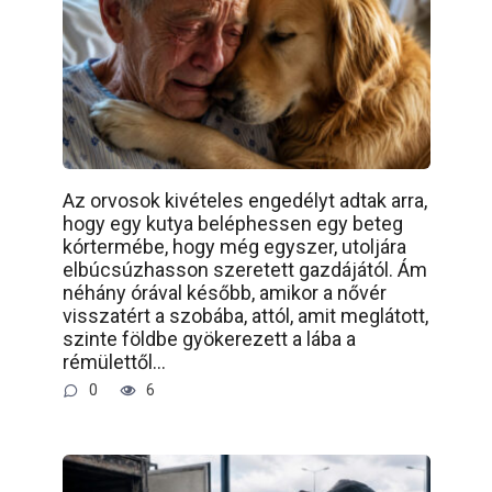
Az orvosok kivételes engedélyt adtak arra,
hogy egy kutya beléphessen egy beteg
kórtermébe, hogy még egyszer, utoljára
elbúcsúzhasson szeretett gazdájától. Ám
néhány órával később, amikor a nővér
visszatért a szobába, attól, amit meglátott,
szinte földbe gyökerezett a lába a
rémülettől…
0
6