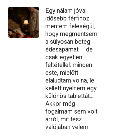
Egy nálam jóval
idősebb férfihoz
mentem feleségül,
hogy megmentsem
a súlyosan beteg
édesapámat – de
csak egyetlen
feltétellel: minden
este, mielőtt
elaludtam volna, le
kellett nyelnem egy
különös tablettát…
Akkor még
fogalmam sem volt
arról, mit tesz
valójában velem