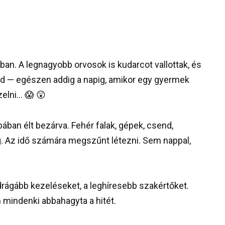
an. A legnagyobb orvosok is kudarcot vallottak, és
red — egészen addig a napig, amikor egy gyermek
zelni… 😱 😲
ában élt bezárva. Fehér falak, gépek, csend,
. Az idő számára megszűnt létezni. Sem nappal,
rágább kezeléseket, a leghíresebb szakértőket.
 mindenki abbahagyta a hitét.