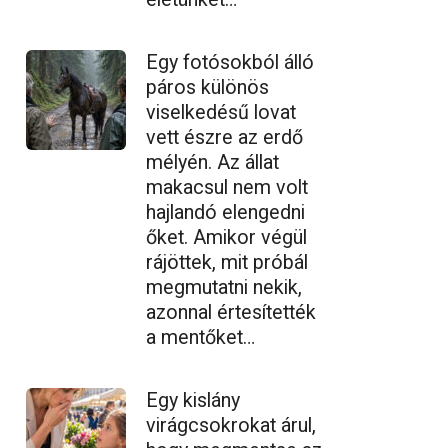
Egy fotósokból álló
páros különös
viselkedésű lovat
vett észre az erdő
mélyén. Az állat
makacsul nem volt
hajlandó elengedni
őket. Amikor végül
rájöttek, mit próbál
megmutatni nekik,
azonnal értesítették
a mentőket…
Egy kislány
virágcsokrokat árul,