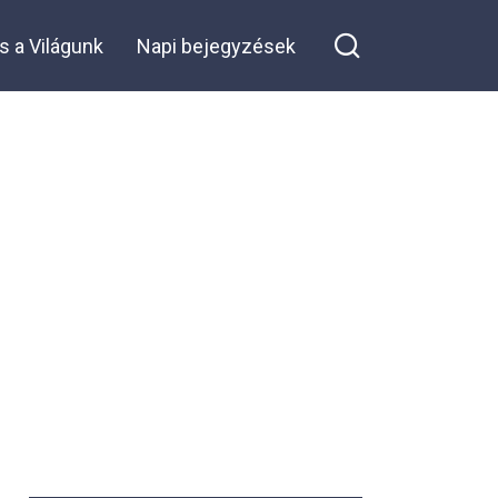
örökre
megváltoztatta
s a Világunk
Napi bejegyzések
az életünket