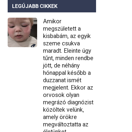
LEGÚJABB CIKKEK
Amikor
megszületett a
kisbabám, az egyik
szeme csukva
maradt. Eleinte úgy
tűnt, minden rendbe
jött, de néhány
hónappal később a
duzzanat ismét
megjelent. Ekkor az
orvosok olyan
megrázó diagnózist
közöltek velünk,
amely örökre
megváltoztatta az
életünket…