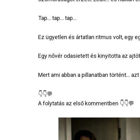
Tap… tap… tap…
Ez ügyetlen és ártatlan ritmus volt, egy
Egy nővér odasietett és kinyitotta az aj
Mert ami abban a pillanatban történt… azt
👇👇💬
A folytatás az első kommentben 👇👇💬