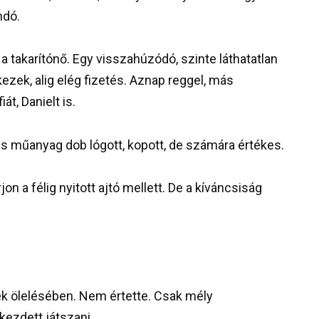
ndó.
 takarítónő. Egy visszahúzódó, szinte láthatatlan
kezek, alig elég fizetés. Aznap reggel, más
át, Danielt is.
kis műanyag dob lógott, kopott, de számára értékes.
on a félig nyitott ajtó mellett. De a kíváncsiság
ek ölelésében. Nem értette. Csak mély
kezdett játszani.