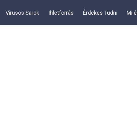
Vírusos Sarok
Ihletforrás
Érdekes Tudni
Mi é