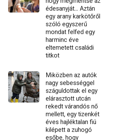
hogy megmentse az
édesanyját… Aztán
egy arany karkötőről
szóló egyszerű
mondat felfed egy
harminc éve
eltemetett családi
titkot
Miközben az autók
nagy sebességgel
száguldottak el egy
elárasztott utcán
rekedt várandós nő
mellett, egy tizenkét
éves hajléktalan fiú
kilépett a zuhogó
esőbe, hogy