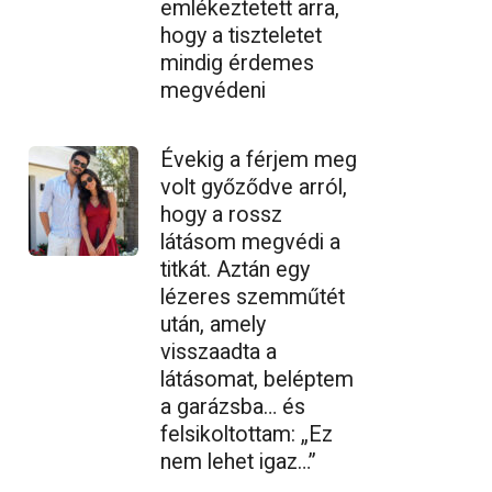
emlékeztetett arra,
hogy a tiszteletet
mindig érdemes
megvédeni
Évekig a férjem meg
volt győződve arról,
hogy a rossz
látásom megvédi a
titkát. Aztán egy
lézeres szemműtét
után, amely
visszaadta a
látásomat, beléptem
a garázsba… és
felsikoltottam: „Ez
nem lehet igaz…”