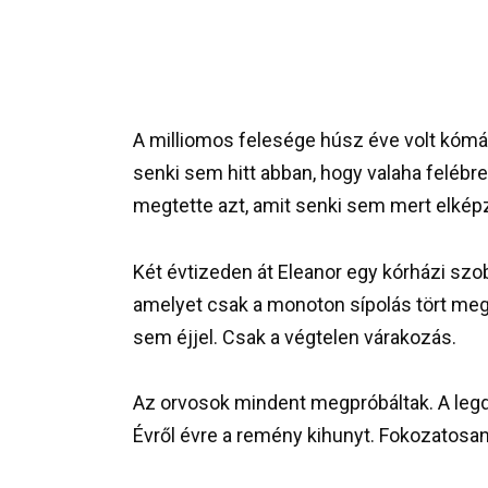
A milliomos felesége húsz éve volt kómáb
senki sem hitt abban, hogy valaha feléb
megtette azt, amit senki sem mert elkép
Két évtizeden át Eleanor egy kórházi szob
amelyet csak a monoton sípolás tört meg
sem éjjel. Csak a végtelen várakozás.
Az orvosok mindent megpróbáltak. A legd
Évről évre a remény kihunyt. Fokozatosan