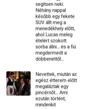
segítsen neki.
Néhány nappal
később egy fekete
SUV állt meg a
menedékhely előtt,
ahol Lucas meleg
ételért szokott
sorba állni… és a fiú
megdermedt a
döbbenettől…
Nevettek, miután az
egész étterem előtt
megaláztak egy
pincérnőt… Ami
ezután történt,
mindenkit