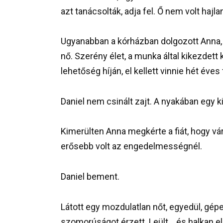
azt tanácsolták, adja fel. Ő nem volt hajla
Ugyanabban a kórházban dolgozott Anna, a
nő. Szerény élet, a munka által kikezdett 
lehetőség híján, el kellett vinnie hét éves fi
Daniel nem csinált zajt. A nyakában egy 
Kimerülten Anna megkérte a fiát, hogy várj
erősebb volt az engedelmességnél.
Daniel bement.
Látott egy mozdulatlan nőt, egyedül, gép
szomorúságot érzett. Leült… és halkan el