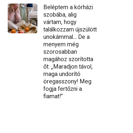
Beléptem a kórházi
szobába, alig
vártam, hogy
találkozzam újszülött
unokámmal… De a
menyem még
szorosabban
magához szorította
őt: „Maradjon távol,
maga undorító
öregasszony! Meg
fogja fertőzni a
fiamat!”