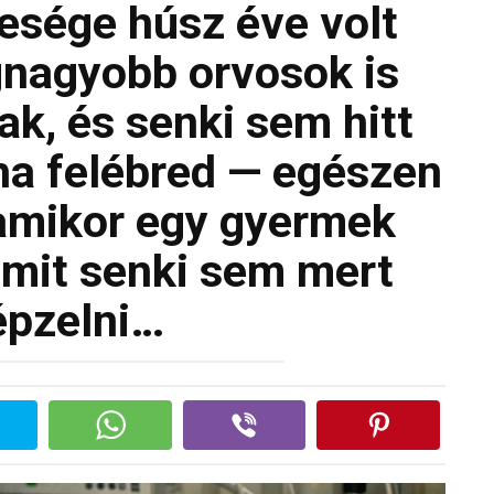
lesége húsz éve volt
nagyobb orvosok is
ak, és senki sem hitt
ha felébred — egészen
 amikor egy gyermek
amit senki sem mert
épzelni…