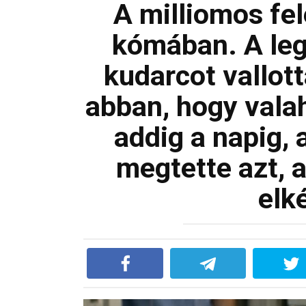
A milliomos fe
kómában. A leg
kudarcot vallott
abban, hogy vala
addig a napig,
megtette azt, 
elk