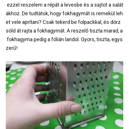
ezzel
reszelem
a
répát
a
levesbe
és
a
sajtot
a
salát
ákhoz
.
De
tudtátok
,
hogy
fokhagymát
is
remekül
leh
et
vele
aprítani
?
Csak
tekerd
be
folpackkal
,
és
dörz
söld
át
rajta
a
fokhagymát
.
A
reszelő
tiszta
marad
,
a
fokhagyma
pedig
a
fólián
landol
.
Gyors
,
tiszta
,
egys
zerű
!