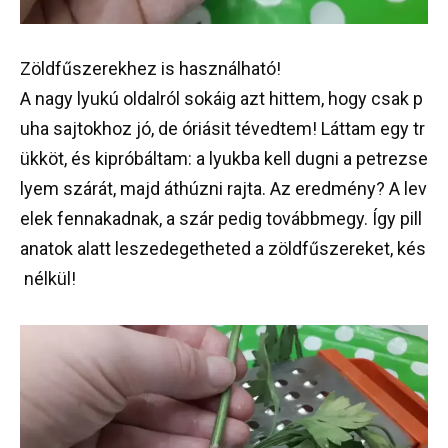
Zöldfűszerekhez
is
használható
!
A
nagy
lyukú
oldalról
sokáig
azt
hittem
,
hogy
csak
p
uha
sajtokhoz
jó
,
de
óriásit
tévedtem
!
Láttam
egy
tr
ükköt
,
és
kipróbáltam
:
a
lyukba
kell
dugni
a
petrezse
lyem
szárát
,
majd
áthúzni
rajta
.
Az
eredmény
?
A
lev
elek
fennakadnak
,
a
szár
pedig
továbbmegy
.
Így
pill
anatok
alatt
leszedegetheted
a
zöldfűszereket
,
kés
nélkül
!