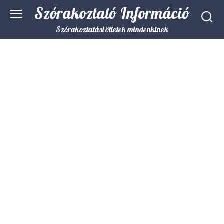
Skip
Szórakoztató Információ
to
content
Szórakoztatási ötletek mindenkinek