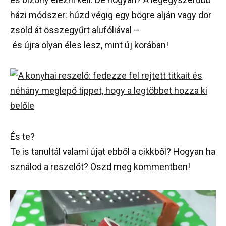
házi
módszer
:
húzd
végig
egy
bögre
alján
vagy
dör
zsöld
át
összegyűrt
alufóliával
–
és
újra
olyan
éles
lesz
,
mint
új
korában
!
És
te
?
Te
is
tanultál
valami
újat
ebből
a
cikkből
?
Hogyan
ha
sználod
a
reszelőt
?
Oszd
meg
kommentben
!