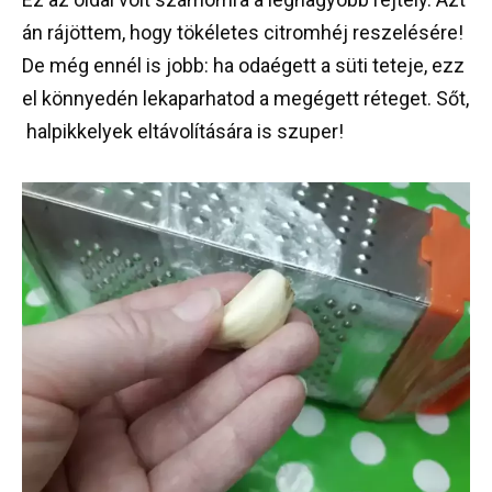
án
rájöttem
,
hogy
tökéletes
citromhéj
reszelésére
!
De
még
ennél
is
jobb
:
ha
odaégett
a
süti
teteje
,
ezz
el
könnyedén
lekaparhatod
a
megégett
réteget
.
Sőt
,
halpikkelyek
eltávolítására
is
szuper
!