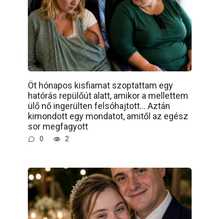
Öt hónapos kisfiamat szoptattam egy
hatórás repülőút alatt, amikor a mellettem
ülő nő ingerülten felsóhajtott… Aztán
kimondott egy mondatot, amitől az egész
sor megfagyott
0
2