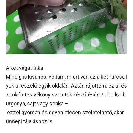
A
két
vágat
titka
Mindig
is
kíváncsi
voltam
,
miért
van
az
a
két
furcsa
l
yuk
a
reszelő
egyik
oldalán
.
Aztán
rájöttem
:
ez
a
rés
z
tökéletes
vékony
szeletek
készítésére
!
Uborka
,
b
urgonya
,
sajt
vagy
sonka
–
ezzel
gyorsan
és
egyenletesen
szeletelhető
,
akár
ünnepi
tálaláshoz
is
.