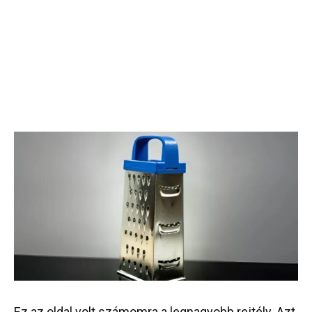
Ez
az
oldal
volt
számomra
a
legnagyobb
rejtély
.
Azt