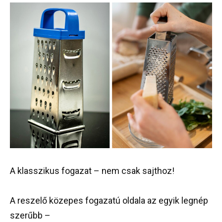
A
klasszikus
fogazat
–
nem
csak
sajthoz
!
A
reszelő
közepes
fogazatú
oldala
az
egyik
legnép
szerűbb
–