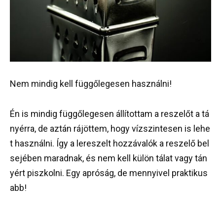
Nem
mindig
kell
függőlegesen
használni
!
Én
is
mindig
függőlegesen
állítottam
a
reszelőt
a
tá
nyérra
,
de
aztán
rájöttem
,
hogy
vízszintesen
is
lehe
t
használni
.
Így
a
lereszelt
hozzávalók
a
reszelő
bel
sejében
maradnak
,
és
nem
kell
külön
tálat
vagy
tán
yért
piszkolni
.
Egy
apróság
,
de
mennyivel
praktikus
abb
!