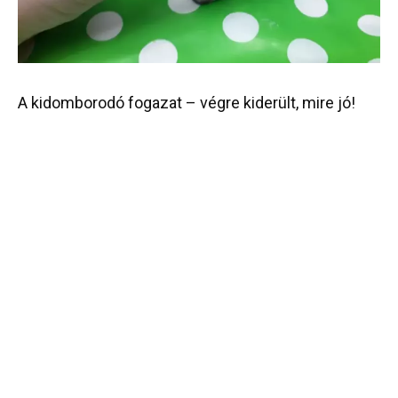
A
kidomborodó
fogazat
–
végre
kiderült
,
mire
jó
!