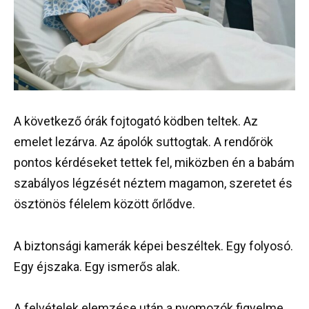
A következő órák fojtogató ködben teltek. Az
emelet lezárva. Az ápolók suttogtak. A rendőrök
pontos kérdéseket tettek fel, miközben én a babám
szabályos légzését néztem magamon, szeretet és
ösztönös félelem között őrlődve.
A biztonsági kamerák képei beszéltek. Egy folyosó.
Egy éjszaka. Egy ismerős alak.
A felvételek elemzése után a nyomozók figyelme