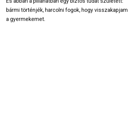
És abban a pillanatban egy biztos tudat született:
bármi történjék, harcolni fogok, hogy visszakapjam
a gyermekemet.