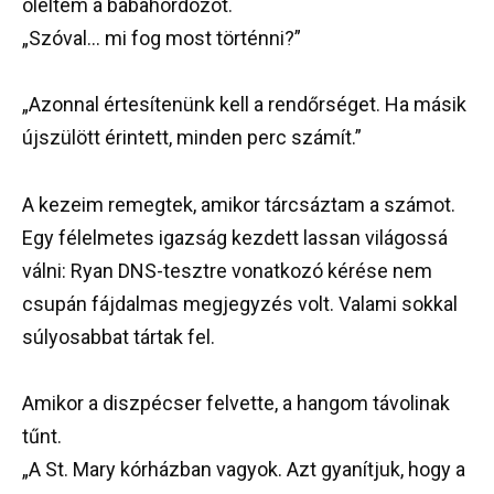
öleltem a babahordozót.
„Szóval… mi fog most történni?”
„Azonnal értesítenünk kell a rendőrséget. Ha másik
újszülött érintett, minden perc számít.”
A kezeim remegtek, amikor tárcsáztam a számot.
Egy félelmetes igazság kezdett lassan világossá
válni: Ryan DNS-tesztre vonatkozó kérése nem
csupán fájdalmas megjegyzés volt. Valami sokkal
súlyosabbat tártak fel.
Amikor a diszpécser felvette, a hangom távolinak
tűnt.
„A St. Mary kórházban vagyok. Azt gyanítjuk, hogy a