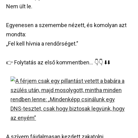
Nem ült le.
Egyenesen a szemembe nézett, és komolyan azt
mondta:
„Fel kell hívnia a rendőrséget.”
👉 Folytatás az első kommentben… 👇👇 ⬇️⬇️
A szívem fájdalmasan kezdett zakatolni.