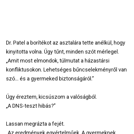
Dr. Patel a borítékot az asztalára tette anélkül, hogy
kinyitotta volna. Úgy tűnt, minden szót mérlegel.
„Amit most elmondok, túlmutat a házastársi
konfliktusokon. Lehetséges bűncselekményről van
szó… és a gyermeked biztonságáról.”
Úgy éreztem, kicsúszom a valóságból.
„A DNS-teszt hibás?”
Lassan megrázta a fejét.
„Az eredmények egyértelműek. A gyermeknek