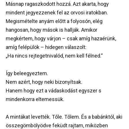
Másnap ragaszkodott hozzá. Azt akarta, hogy
mindent jegyezzenek fel az orvosi iratokban.
Megismételte anyám előtt a folyosón, elég
hangosan, hogy mások is hallják. Amikor
megkértem, hogy várjon – csak amíg hazaérünk,
amíg felépülök – hidegen válaszolt:
„Ha nincs rejtegetnivalód, nem kell félned.”
Így beleegyeztem.
Nem azért, hogy neki bizonyítsak.
Hanem hogy ezt a vádaskodást egyszer s
mindenkorra eltemessük.
A mintákat levették. Tőle. Tőlem. És a babánktól, aki
összegömbölyödve feküdt rajtam, miközben