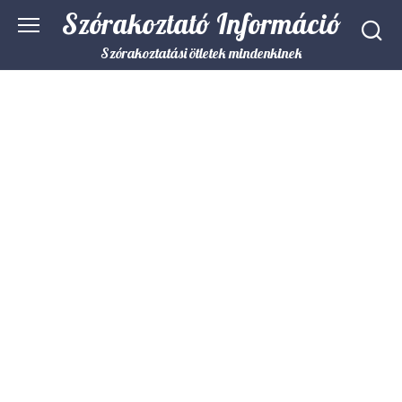
Skip
Szórakoztató Információ
to
content
Szórakoztatási ötletek mindenkinek