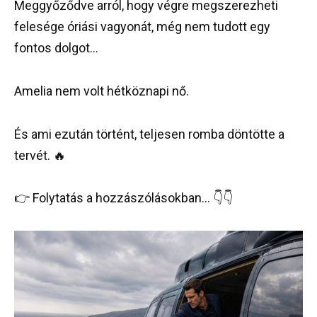
Meggyőződve arról, hogy végre megszerezheti
felesége óriási vagyonát, még nem tudott egy
fontos dolgot…
Amelia nem volt hétköznapi nő.
És ami ezután történt, teljesen romba döntötte a
tervét. 🔥
👉 Folytatás a hozzászólásokban… 👇👇