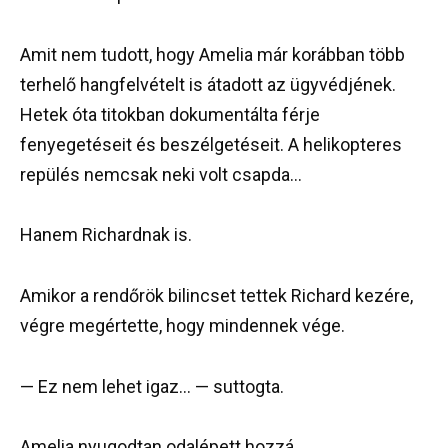
Amit nem tudott, hogy Amelia már korábban több
terhelő hangfelvételt is átadott az ügyvédjének.
Hetek óta titokban dokumentálta férje
fenyegetéseit és beszélgetéseit. A helikopteres
repülés nemcsak neki volt csapda…
Hanem Richardnak is.
Amikor a rendőrök bilincset tettek Richard kezére,
végre megértette, hogy mindennek vége.
— Ez nem lehet igaz… — suttogta.
Amelia nyugodtan odalépett hozzá.