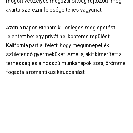
mögött veszélyes megszállottság rejtőzött: meg
akarta szerezni felesége teljes vagyonát.
Azon a napon Richard különleges meglepetést
jelentett be: egy privát helikopteres repülést
Kalifornia partjai felett, hogy megünnepeljék
születendő gyermeküket. Amelia, akit kimerített a
terhesség és a hosszú munkanapok sora, örömmel
fogadta a romantikus kiruccanást.