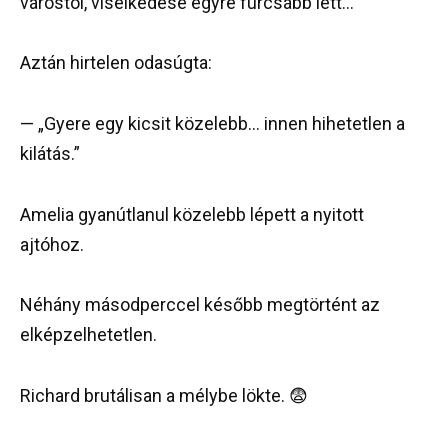
várostól, viselkedése egyre furcsább lett…
Aztán hirtelen odasúgta:
— „Gyere egy kicsit közelebb… innen hihetetlen a
kilátás.”
Amelia gyanútlanul közelebb lépett a nyitott
ajtóhoz.
Néhány másodperccel később megtörtént az
elképzelhetetlen.
Richard brutálisan a mélybe lökte. 😨