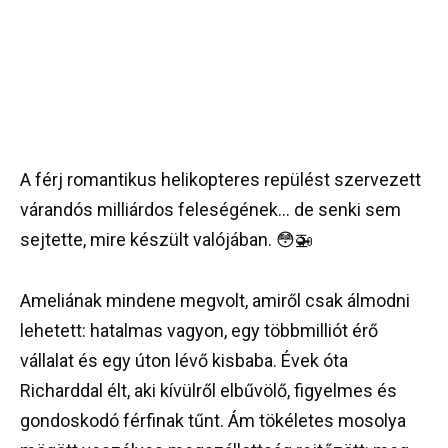
A férj romantikus helikopteres repülést szervezett
várandós milliárdos feleségének… de senki sem
sejtette, mire készült valójában. 😳🚁
Ameliának mindene megvolt, amiről csak álmodni
lehetett: hatalmas vagyon, egy többmilliót érő
vállalat és egy úton lévő kisbaba. Évek óta
Richarddal élt, aki kívülről elbűvölő, figyelmes és
gondoskodó férfinak tűnt. Ám tökéletes mosolya