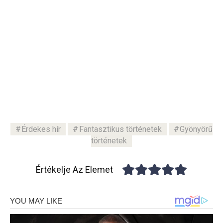
Érdekes hír
Fantasztikus történetek
Gyönyörű
történetek
Értékelje Az Elemet