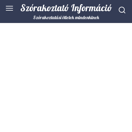
Skip
Szórakoztató Információ
to
content
Szórakoztatási ötletek mindenkinek