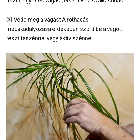
tiszta, egyenes vágást, elkerülve a szálkásodást.
3️⃣ Védd meg a vágást A rothadás
megakadályozása érdekében szórd be a vágott
részt faszénnel vagy aktív szénnel.