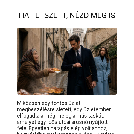
HA TETSZETT, NÉZD MEG IS
Miközben egy fontos üzleti
megbeszélésre sietett, egy üzletember
elfogadta a még meleg almás táskát,
amelyet egy idős utcai árusnő nyújtott
felé. Egyetlen harapás elég volt ahhoz,