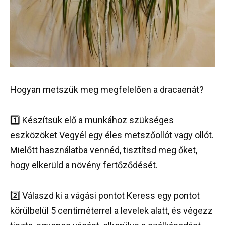
Hogyan metszük meg megfelelően a dracaenát?
1️⃣ Készítsük elő a munkához szükséges
eszközöket Vegyél egy éles metszőollót vagy ollót.
Mielőtt használatba vennéd, tisztítsd meg őket,
hogy elkerüld a növény fertőződését.
2️⃣ Válaszd ki a vágási pontot Keress egy pontot
körülbelül 5 centiméterrel a levelek alatt, és végezz