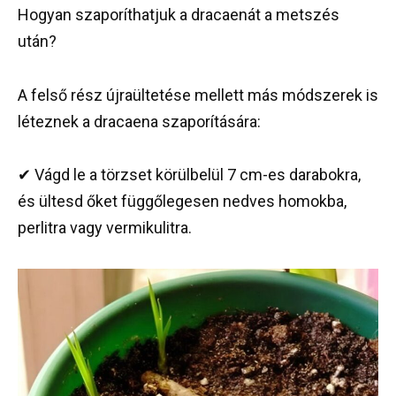
Hogyan szaporíthatjuk a dracaenát a metszés
után?
A felső rész újraültetése mellett más módszerek is
léteznek a dracaena szaporítására:
✔ Vágd le a törzset körülbelül 7 cm-es darabokra,
és ültesd őket függőlegesen nedves homokba,
perlitra vagy vermikulitra.