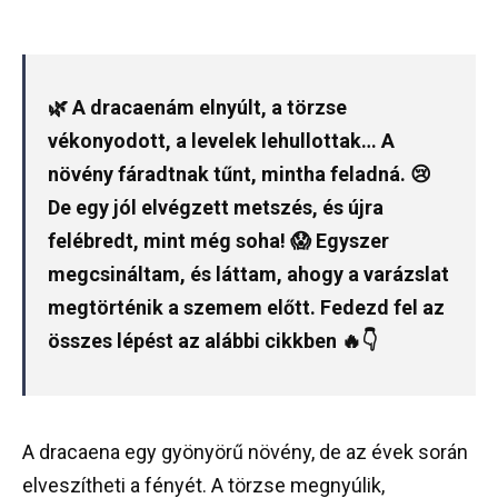
🌿 A dracaenám elnyúlt, a törzse
vékonyodott, a levelek lehullottak… A
növény fáradtnak tűnt, mintha feladná. 😢
De egy jól elvégzett metszés, és újra
felébredt, mint még soha! 😱 Egyszer
megcsináltam, és láttam, ahogy a varázslat
megtörténik a szemem előtt. Fedezd fel az
összes lépést az alábbi cikkben 🔥👇
A dracaena egy gyönyörű növény, de az évek során
elveszítheti a fényét. A törzse megnyúlik,