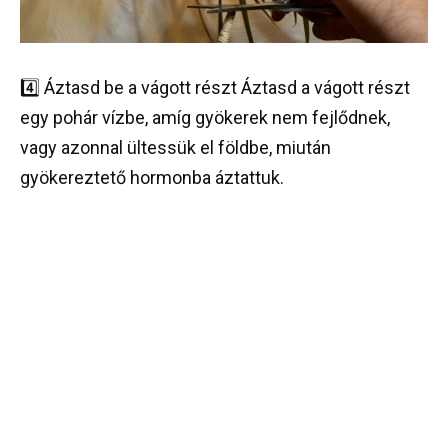
4️⃣ Áztasd be a vágott részt Áztasd a vágott részt
egy pohár vízbe, amíg gyökerek nem fejlődnek,
vagy azonnal ültessük el földbe, miután
gyökereztető hormonba áztattuk.