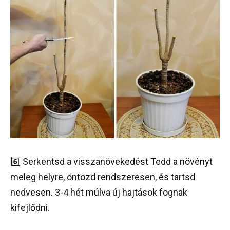
6️⃣ Serkentsd a visszanövekedést Tedd a növényt
meleg helyre, öntözd rendszeresen, és tartsd
nedvesen. 3-4 hét múlva új hajtások fognak
kifejlődni.