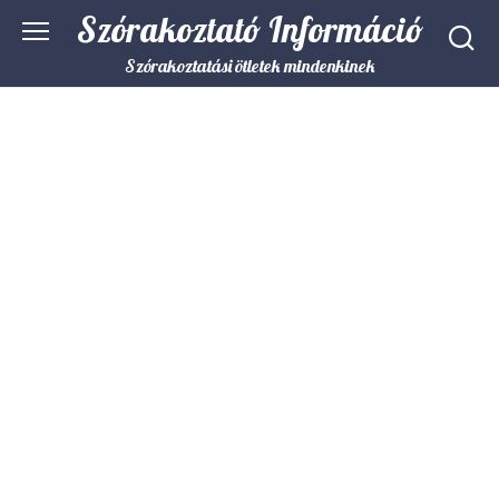
Skip
Szórakoztató Információ
to
content
Szórakoztatási ötletek mindenkinek