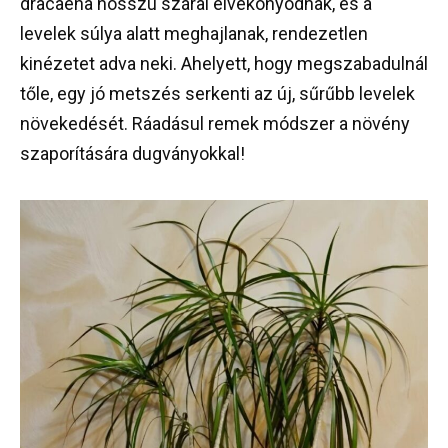
dracaena hosszú szárai elvékonyodnak, és a
levelek súlya alatt meghajlanak, rendezetlen
kinézetet adva neki. Ahelyett, hogy megszabadulnál
tőle, egy jó metszés serkenti az új, sűrűbb levelek
növekedését. Ráadásul remek módszer a növény
szaporítására dugványokkal!