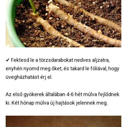
✔ Fektesd le a törzsdarabokat nedves aljzatra,
enyhén nyomd meg őket, és takard le fóliával, hogy
üvegházhatást érj el.
Az első gyökerek általában 4-6 hét múlva fejlődnek
ki. Két hónap múlva új hajtások jelennek meg.