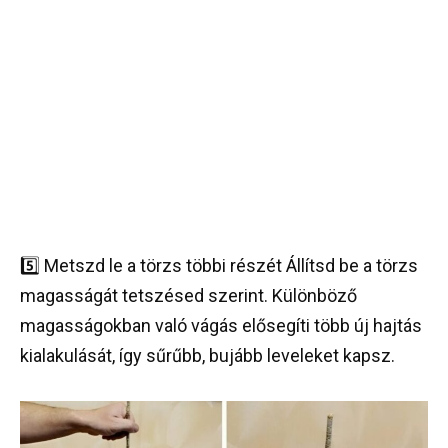
5️⃣ Metszd le a törzs többi részét Állítsd be a törzs
magasságát tetszésed szerint. Különböző
magasságokban való vágás elősegíti több új hajtás
kialakulását, így sűrűbb, bujább leveleket kapsz.