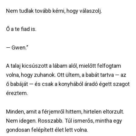
Nem tudlak tovább kérni, hogy válaszolj.
Ő a te fiad is.
— Gwen.”
A talaj kicsúszott a lábam alól, mielőtt felfogtam
volna, hogy zuhanok. Ott ültem, a babát tartva — az
ő babáját — és csak a konyhából áradó égett szagot
éreztem.
Minden, amit a férjemről hittem, hirtelen eltorzult.
Nem idegen. Rosszabb. Túl ismerős, mintha egy
gondosan felépített élet lett volna.