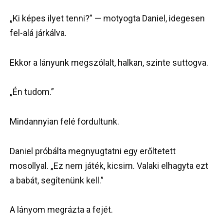
„Ki képes ilyet tenni?” — motyogta Daniel, idegesen
fel-alá járkálva.
Ekkor a lányunk megszólalt, halkan, szinte suttogva.
„Én tudom.”
Mindannyian felé fordultunk.
Daniel próbálta megnyugtatni egy erőltetett
mosollyal. „Ez nem játék, kicsim. Valaki elhagyta ezt
a babát, segítenünk kell.”
A lányom megrázta a fejét.