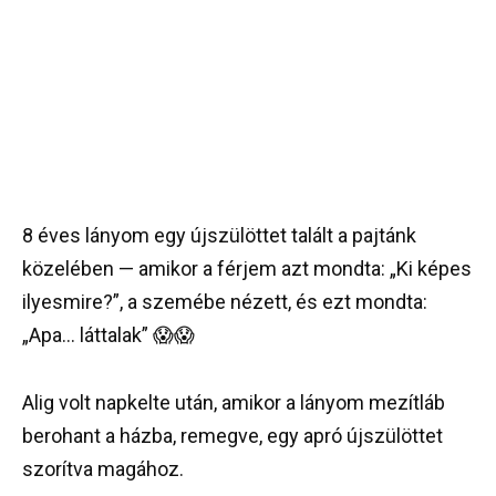
8 éves lányom egy újszülöttet talált a pajtánk
közelében — amikor a férjem azt mondta: „Ki képes
ilyesmire?”, a szemébe nézett, és ezt mondta:
„Apa… láttalak” 😱😱
Alig volt napkelte után, amikor a lányom mezítláb
berohant a házba, remegve, egy apró újszülöttet
szorítva magához.