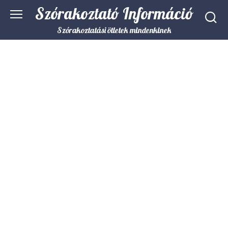
Skip
Szórakoztató Információ
to
content
Szórakoztatási ötletek mindenkinek