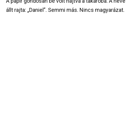
A papír gondosan be volt hajtva a takaróba. A neve
állt rajta: „Daniel”. Semmi más. Nincs magyarázat.