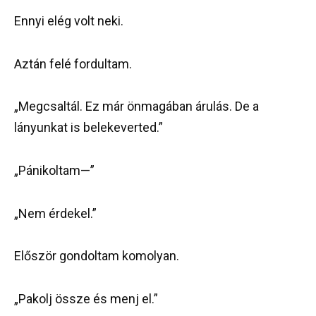
Ennyi elég volt neki.
Aztán felé fordultam.
„Megcsaltál. Ez már önmagában árulás. De a
lányunkat is belekeverted.”
„Pánikoltam—”
„Nem érdekel.”
Először gondoltam komolyan.
„Pakolj össze és menj el.”