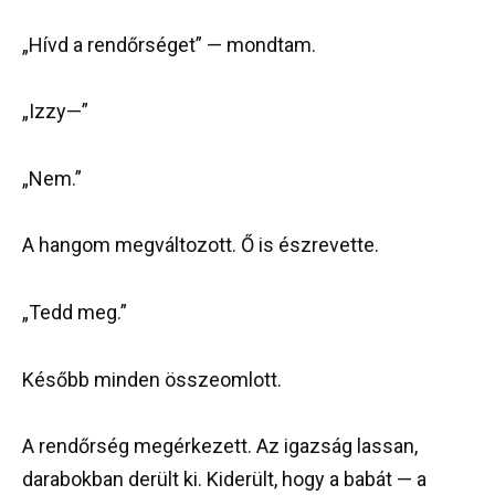
„Hívd a rendőrséget” — mondtam.
„Izzy—”
„Nem.”
A hangom megváltozott. Ő is észrevette.
„Tedd meg.”
Később minden összeomlott.
A rendőrség megérkezett. Az igazság lassan,
darabokban derült ki. Kiderült, hogy a babát — a