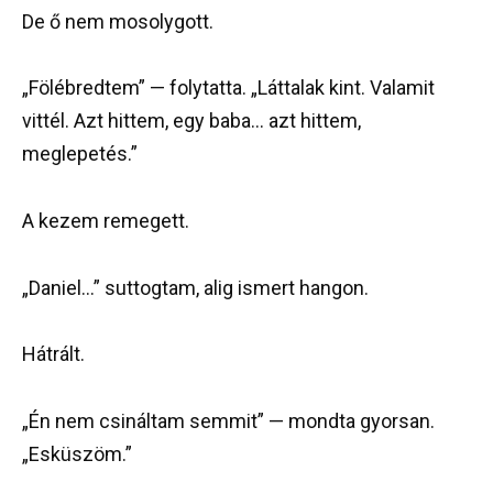
De ő nem mosolygott.
„Fölébredtem” — folytatta. „Láttalak kint. Valamit
vittél. Azt hittem, egy baba… azt hittem,
meglepetés.”
A kezem remegett.
„Daniel…” suttogtam, alig ismert hangon.
Hátrált.
„Én nem csináltam semmit” — mondta gyorsan.
„Esküszöm.”